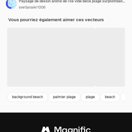
Paysage de dessin animé de l'île vide belle plage surplombant la mer palmiers soleil brûlant
svetlanaikr1006
Vous pourriez également aimer ces vecteurs
background beach
palmier plage
plage
beach
fon