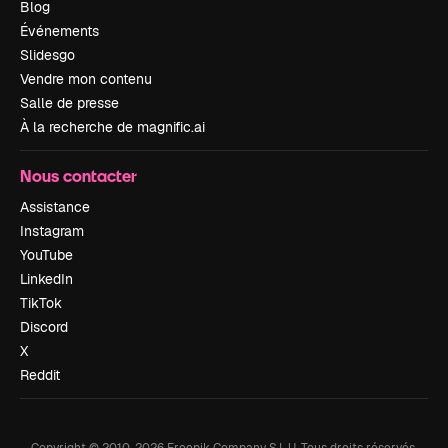
Blog
Événements
Slidesgo
Vendre mon contenu
Salle de presse
À la recherche de magnific.ai
Nous contacter
Assistance
Instagram
YouTube
LinkedIn
TikTok
Discord
X
Reddit
Copyright © 2010-
2026
Freepik Company S.L.U.
Tous droits réservés
.