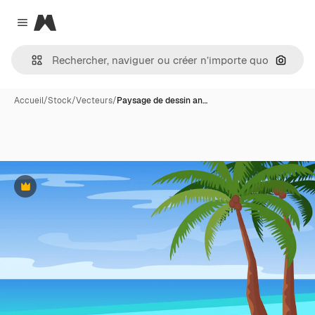
Magnific
Close menu
Recher
Accueil
/
Stock
/
Vecteurs
/
Paysage de dessin an…
Premium