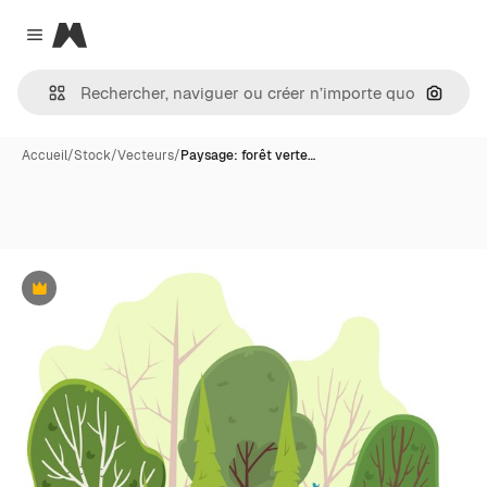
Magnific
Close menu
Recher
Accueil
/
Stock
/
Vecteurs
/
Paysage: forêt verte…
Premium