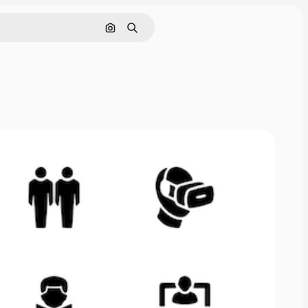
Rechercher par image
Rechercher