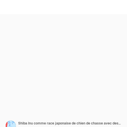
Shiba Inu comme race japonaise de chien de chasse avec des oreilles piquantes et une queue courbée dans le jeu vectoriel de posture assise