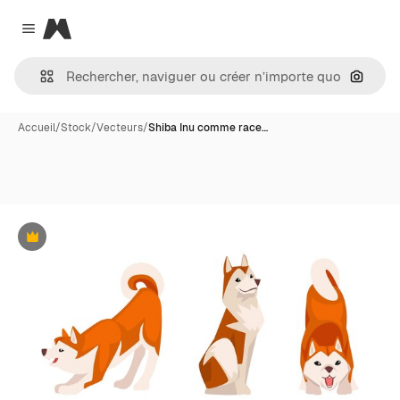
Magnific
Close menu
Recher
Accueil
/
Stock
/
Vecteurs
/
Shiba Inu comme race…
Premium