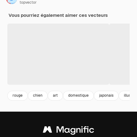
topvector
Vous pourriez également aimer ces vecteurs
rouge
chien
art
domestique
japonais
illustra