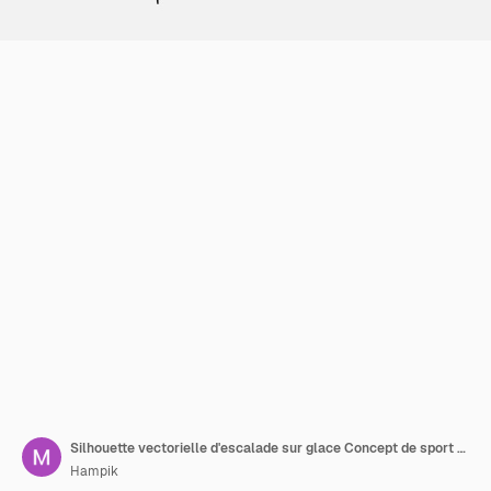
Silhouette vectorielle d'escalade sur glace Concept de sport extrême d'alpinisme Vecteur isolé
Hampik