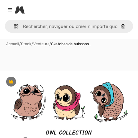
Magnific
Close menu
Recher
Accueil
/
Stock
/
Vecteurs
/
Sketches de buissons…
Premium