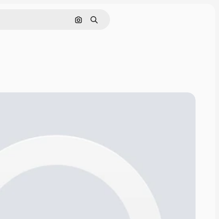
Rechercher par image
Rechercher