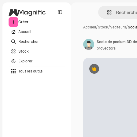
Créer
Accueil
/
Stock
/
Vecteurs
/
Socl
Accueil
Rechercher
provectors
Stock
Explorer
Tous les outils
Premium