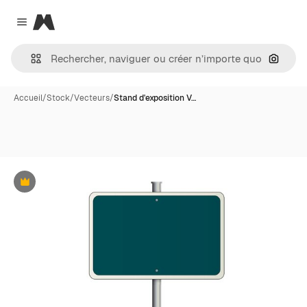
Magnific
Close menu
Recher
Accueil
/
Stock
/
Vecteurs
/
Stand d'exposition V…
Premium