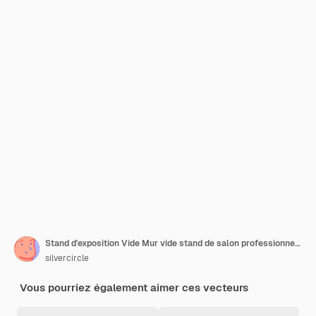
Stand d'exposition Vide Mur vide stand de salon professionnel maquette Exposition Exposition Vue de face Illustration vectorielle détaillée eps10 isolé sur fond blanc Publicité de produit prêt Rendu 3D
silvercircle
Vous pourriez également aimer ces vecteurs