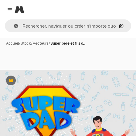
Magnific
Close menu
Recher
Accueil
/
Stock
/
Vecteurs
/
Super père et fils d…
Premium