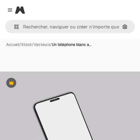
Magnific
Close menu
Recher
Accueil
/
Stock
/
Vecteurs
/
Un téléphone blanc a…
Premium