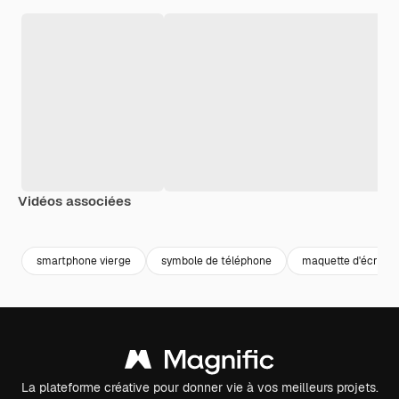
Vidéos associées
Premium
Premium
Premium
Premium
smartphone vierge
symbole de téléphone
maquette d'écran 
La plateforme créative pour donner vie à vos meilleurs projets.