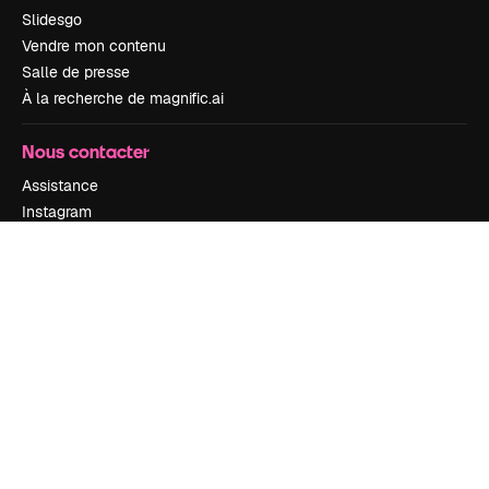
Slidesgo
Vendre mon contenu
Salle de presse
À la recherche de magnific.ai
Nous contacter
Assistance
Instagram
YouTube
LinkedIn
TikTok
Discord
X
Reddit
Copyright © 2010-
2026
Freepik Company S.L.U.
Tous droits réservés
.