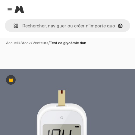
Magnific
Close menu
Recher
Accueil
/
Stock
/
Vecteurs
/
Test de glycémie dan…
Premium