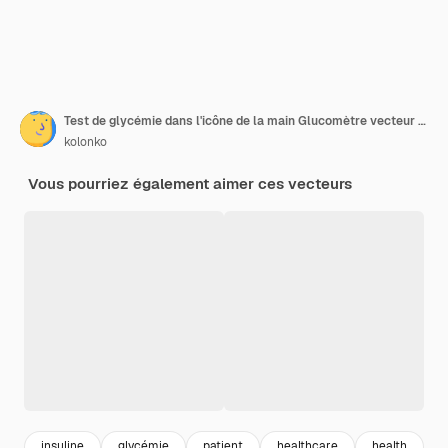
Test de glycémie dans l'icône de la main Glucomètre vecteur moniteur sanguin Diabète sucre mètre dispositif de contrôle de l'insuline
kolonko
Vous pourriez également aimer ces vecteurs
insuline
glycémie
patient
healthcare
health
s