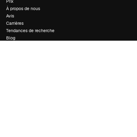
Prix
À propos de nous
Avis
Carrières
Tendances de recherche
Blog
Événements
Slidesgo
Vendre mon contenu
Salle de presse
À la recherche de magnific.ai
Nous contacter
Assistance
Instagram
YouTube
LinkedIn
TikTok
Discord