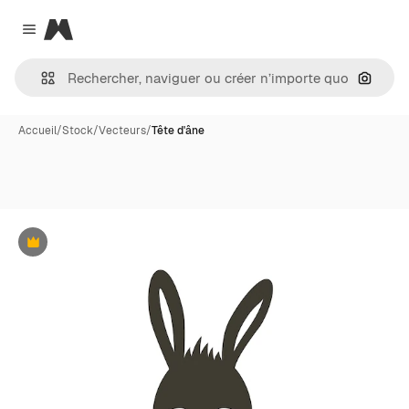
Magnific
Close menu
Recher
Accueil
/
Stock
/
Vecteurs
/
Tête d'âne
Premium