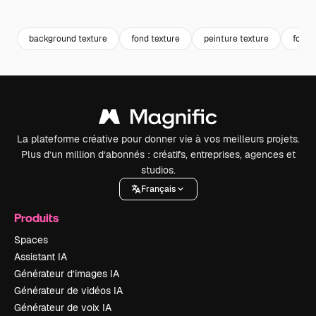
Premium
Premium
Premium
Premium
background texture
fond texture
peinture texture
fond 
La plateforme créative pour donner vie à vos meilleurs projets.
Plus d’un million d’abonnés : créatifs, entreprises, agences et
studios.
Français
Produits
Spaces
Assistant IA
Générateur d’images IA
Générateur de vidéos IA
Générateur de voix IA