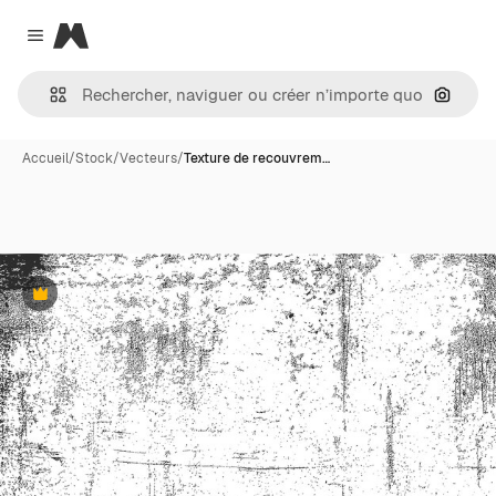
Magnific
Close menu
Recher
Accueil
/
Stock
/
Vecteurs
/
Texture de recouvrem…
Premium