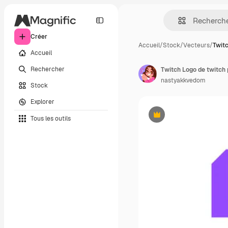
Créer
Accueil
/
Stock
/
Vecteurs
/
Twitc
Accueil
Rechercher
Twitch Logo de twitch pl
nastyakkvedom
Stock
Explorer
Tous les outils
Premium