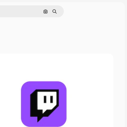
Rechercher par image
Rechercher