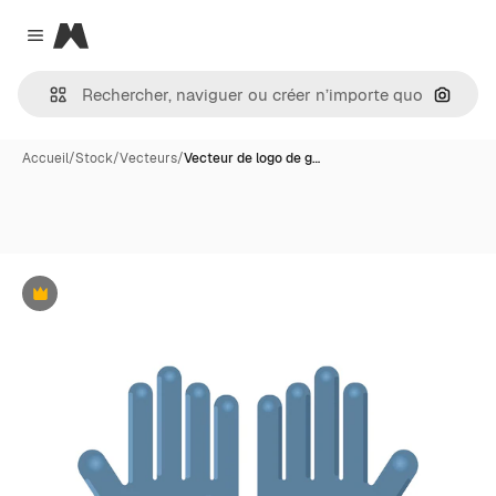
Magnific
Close menu
Recher
Accueil
/
Stock
/
Vecteurs
/
Vecteur de logo de g…
Premium