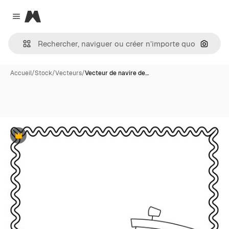
Magnific
Close menu
Recher
Accueil
/
Stock
/
Vecteurs
/
Vecteur de navire de…
Premium