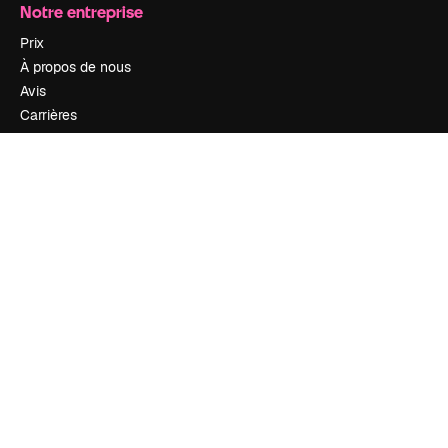
Notre entreprise
Prix
À propos de nous
Avis
Carrières
Tendances de recherche
Blog
Événements
Slidesgo
Vendre mon contenu
Salle de presse
À la recherche de magnific.ai
Nous contacter
Assistance
Instagram
YouTube
LinkedIn