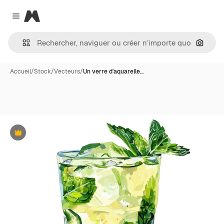
Magnific
Close menu
Recher
Accueil
/
Stock
/
Vecteurs
/
Un verre d'aquarelle…
Premium