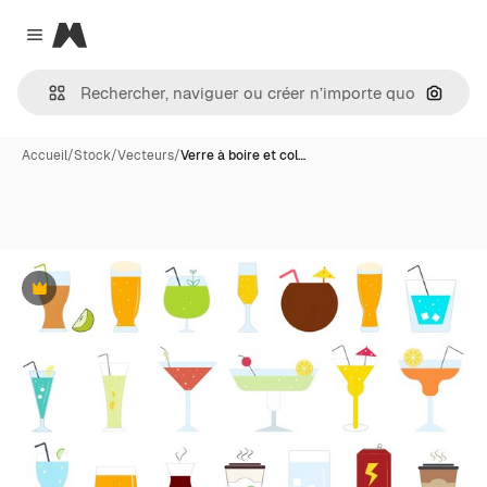
Magnific
Close menu
Recher
Accueil
/
Stock
/
Vecteurs
/
Verre à boire et col…
Premium