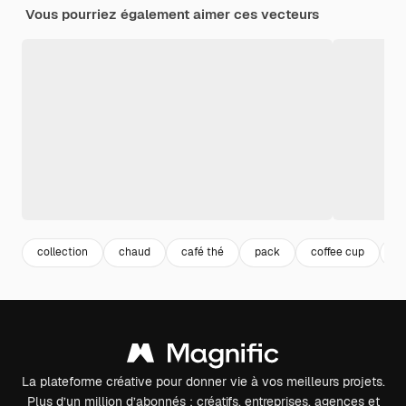
Vous pourriez également aimer ces vecteurs
collection
chaud
café thé
pack
coffee cup
co
La plateforme créative pour donner vie à vos meilleurs projets.
Plus d’un million d’abonnés : créatifs, entreprises, agences et