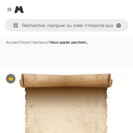
Magnific
Close menu
Recher
Accueil
/
Stock
/
Vecteurs
/
Vieux papier parchem…
Premium