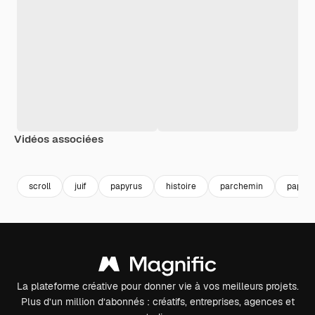
Vidéos associées
Premium
Premium
Premium
Premium
Généré par l
scroll
juif
papyrus
histoire
parchemin
papier
La plateforme créative pour donner vie à vos meilleurs projets.
Plus d’un million d’abonnés : créatifs, entreprises, agences et