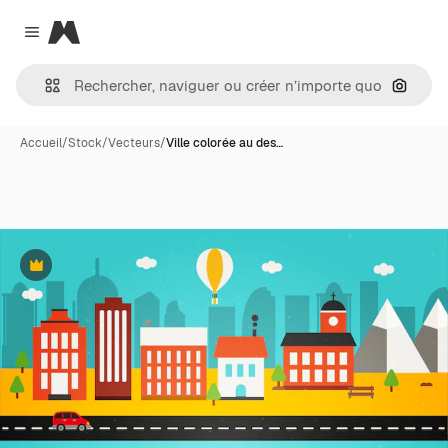
Magnific
Close menu
Recher
Accueil
/
Stock
/
Vecteurs
/
Ville colorée au des…
Premium