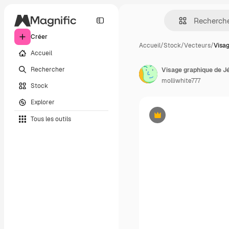
Créer
Accueil
/
Stock
/
Vecteurs
/
Visag
Accueil
Rechercher
Visage graphique de J
molliwhite777
Stock
Explorer
Tous les outils
Premium