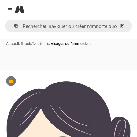
Magnific
Close menu
Recher
Accueil
/
Stock
/
Vecteurs
/
Visages de femme de …
Premium