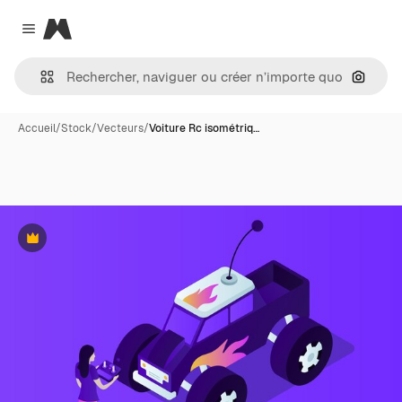
Magnific
Close menu
Recher
Accueil
/
Stock
/
Vecteurs
/
Voiture Rc isométriq…
Premium