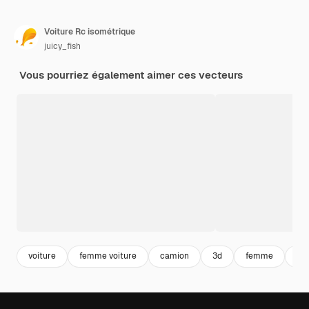
Voiture Rc isométrique
juicy_fish
Vous pourriez également aimer ces vecteurs
voiture
femme voiture
camion
3d
femme
con