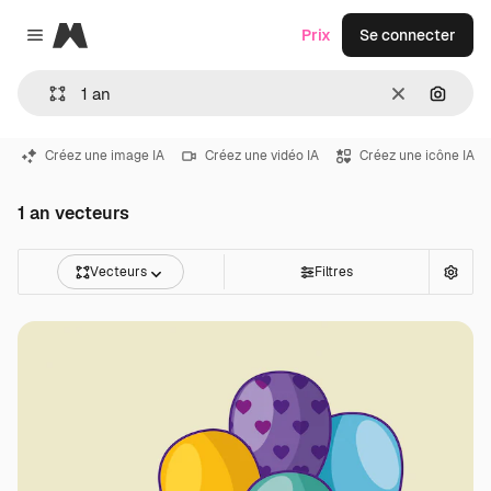
Magnific
Prix
Se connecter
Close menu
Effacer
Recher
Créez une image IA
Créez une vidéo IA
Créez une icône IA
1 an vecteurs
Vecteurs
Filtres