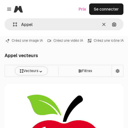
Magnific
Prix
Se connecter
Close menu
Effacer
Recher
Créez une image IA
Créez une vidéo IA
Créez une icône IA
Appel vecteurs
Vecteurs
Filtres