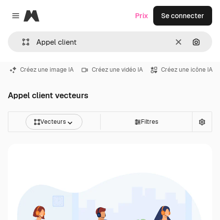
Magnific
Prix
Se connecter
Close menu
Effacer
Recher
Créez une image IA
Créez une vidéo IA
Créez une icône IA
Appel client vecteurs
Vecteurs
Filtres