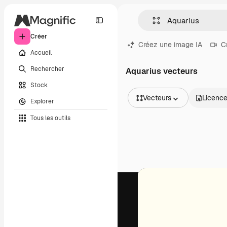
Créer
Créez une image IA
C
Accueil
Rechercher
Aquarius vecteurs
Stock
Vecteurs
Licenc
Explorer
Toutes les images
Tous les outils
Vecteurs
Illustrations
Photos
PSD
Modèles
Mockups
Vidéos
Clips de vidéo
Graphiques animés
Templates vidéos
Icônes
Modèles 3D
Polices