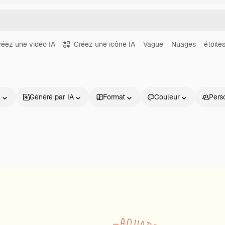
réez une vidéo IA
Créez une icône IA
Vague
Nuages
étoile
e
Généré par IA
Format
Couleur
Pers
Produits
Commencer