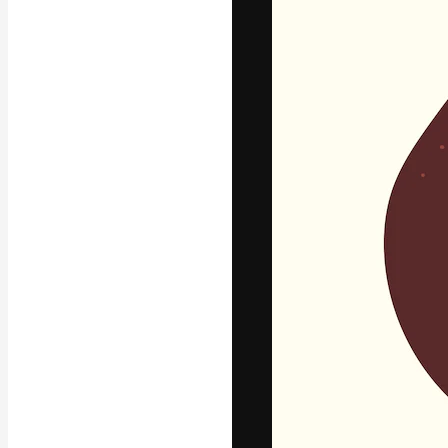
La plateforme c
vos meilleurs pr
d’abonnés : créa
studios.
Français
Copyright © 2010