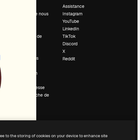
Prix
Assistance
À propos de nous
Instagram
Avis
YouTube
Carrières
LinkedIn
Tendances de
TikTok
recherche
Discord
Blog
X
Événements
Reddit
Slidesgo
Vendre mon
contenu
Salle de presse
À la recherche de
magnific.ai
ree to the storing of cookies on your device to enhance site