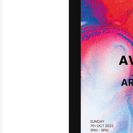
La plateforme c
vos meilleurs pr
d’abonnés : créa
studios.
Français
Copyright © 2010