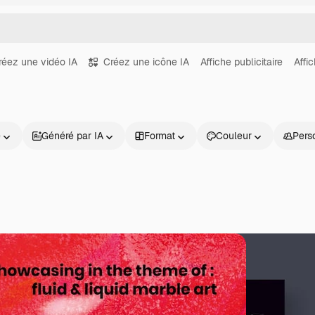
réez une vidéo IA
Créez une icône IA
Affiche publicitaire
Affi
e
Généré par IA
Format
Couleur
Pers
Produits
Commencer