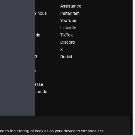
Prix
Assistance
À propos de nous
Instagram
Avis
YouTube
Carrières
LinkedIn
Tendances de
TikTok
recherche
Discord
Blog
X
Événements
Reddit
Slidesgo
Vendre mon
contenu
Salle de presse
À la recherche de
magnific.ai
ree to the storing of cookies on your device to enhance site