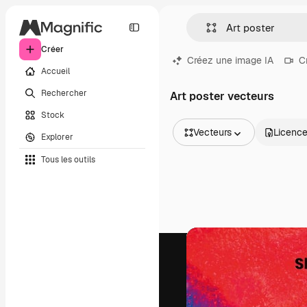
Créer
Créez une image IA
C
Accueil
Rechercher
Art poster vecteurs
Stock
Vecteurs
Licenc
Explorer
Toutes les images
Tous les outils
Vecteurs
Illustrations
Photos
PSD
Modèles
Mockups
Vidéos
Clips de vidéo
Graphiques animés
Templates vidéos
Icônes
Modèles 3D
Polices