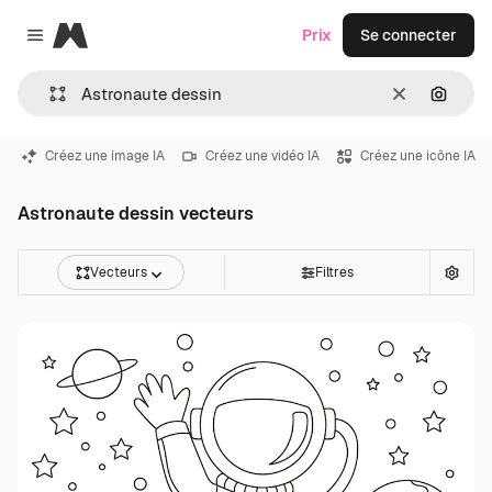
Magnific
Prix
Se connecter
Close menu
Effacer
Recher
Créez une image IA
Créez une vidéo IA
Créez une icône IA
Astronaute dessin vecteurs
Vecteurs
Filtres