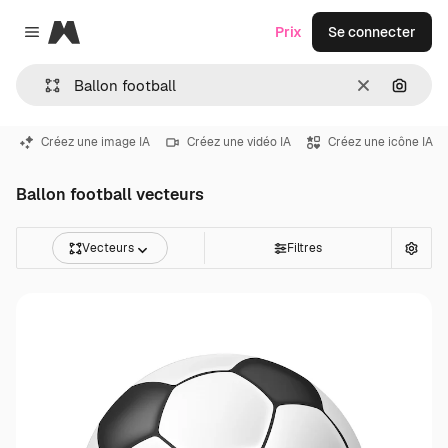
Magnific
Prix
Se connecter
Close menu
Effacer
Recher
Créez une image IA
Créez une vidéo IA
Créez une icône IA
Ballon football vecteurs
Vecteurs
Filtres