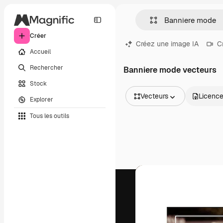
Créer
Créez une image IA
C
Accueil
Rechercher
Banniere mode vecteurs
Stock
Vecteurs
Licenc
Explorer
Toutes les images
Tous les outils
Vecteurs
Illustrations
Photos
PSD
Modèles
Mockups
Vidéos
Clips de vidéo
Graphiques animés
Templates vidéos
Icônes
Modèles 3D
Polices