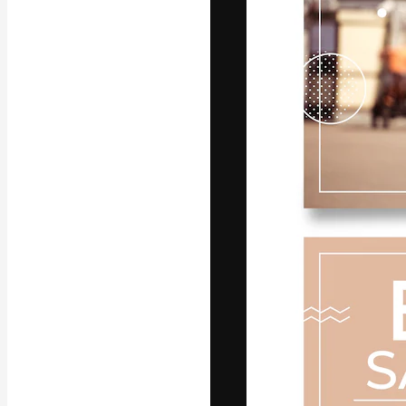
La plateforme c
vos meilleurs pr
d’abonnés : créa
studios.
Français
Copyright © 2010