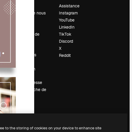
Prix
Assistance
À propos de nous
Instagram
Avis
YouTube
Carrières
LinkedIn
Tendances de
TikTok
recherche
Discord
Blog
X
Événements
Reddit
Slidesgo
Vendre mon
contenu
Salle de presse
À la recherche de
magnific.ai
ree to the storing of cookies on your device to enhance site