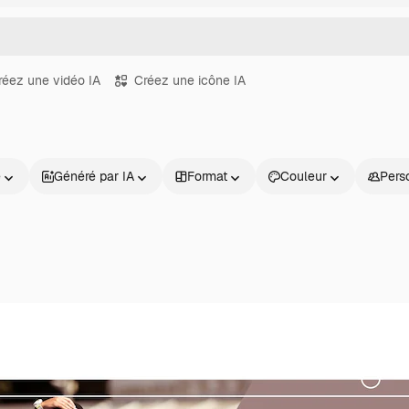
réez une vidéo IA
Créez une icône IA
e
Généré par IA
Format
Couleur
Pers
Produits
Commencer