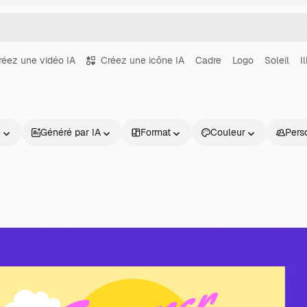
réez une vidéo IA
Créez une icône IA
Cadre
Logo
Soleil
I
e
Généré par IA
Format
Couleur
Pers
Produits
Commencer