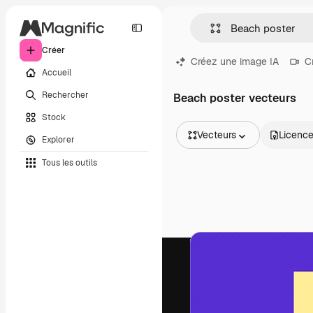
Créer
Créez une image IA
C
Accueil
Rechercher
Beach poster vecteurs
Stock
Vecteurs
Licenc
Explorer
Toutes les images
Tous les outils
Vecteurs
Illustrations
Photos
PSD
Modèles
Mockups
Vidéos
Clips de vidéo
Graphiques animés
Templates vidéos
Icônes
Modèles 3D
Polices