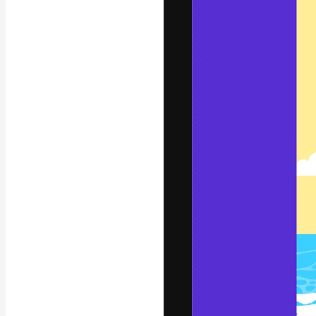
La plateforme c
vos meilleurs pr
d’abonnés : créa
studios.
Français
Copyright © 2010