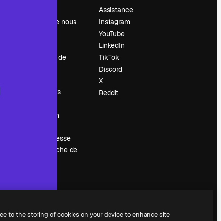
Prix
Assistance
À propos de nous
Instagram
Avis
YouTube
Carrières
LinkedIn
Tendances de
TikTok
recherche
Discord
Blog
X
Événements
Reddit
Slidesgo
Vendre mon
contenu
Salle de presse
À la recherche de
magnific.ai
ree to the storing of cookies on your device to enhance site