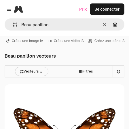
Magnific
Prix
Se connecter
Close menu
Effacer
Recher
Créez une image IA
Créez une vidéo IA
Créez une icône IA
Beau papillon vecteurs
Vecteurs
Filtres