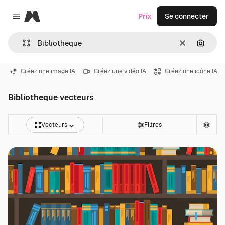
Magnific
Prix
Se connecter
Close menu
Effacer
Recher
Créez une image IA
Créez une vidéo IA
Créez une icône IA
Bibliotheque vecteurs
Vecteurs
Filtres