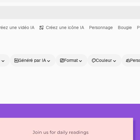
réez une vidéo IA
Créez une icône IA
Personnage
Bougie
P
e
Généré par IA
Format
Couleur
Pers
Produits
Commencer