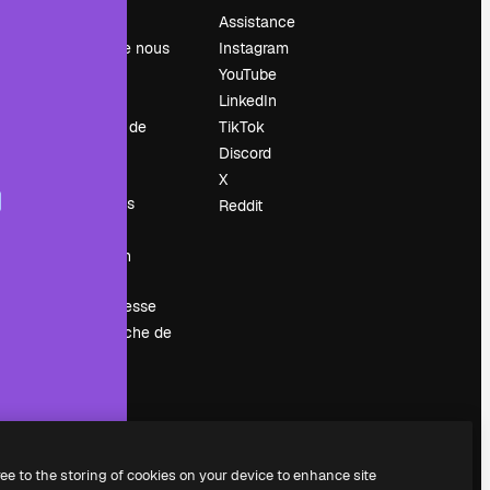
Prix
Assistance
À propos de nous
Instagram
Avis
YouTube
Carrières
LinkedIn
Tendances de
TikTok
recherche
Discord
Blog
X
Événements
Reddit
Slidesgo
Vendre mon
contenu
Salle de presse
À la recherche de
magnific.ai
ree to the storing of cookies on your device to enhance site