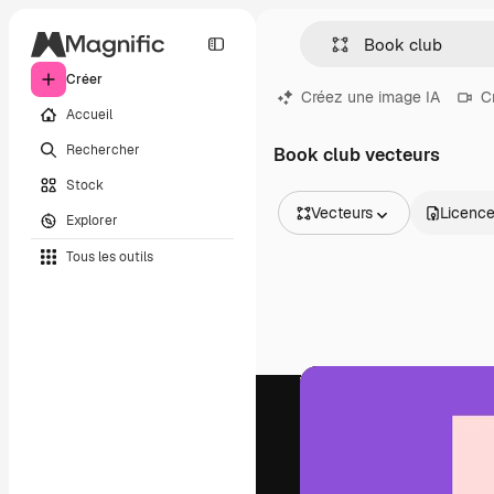
Créer
Créez une image IA
C
Accueil
Rechercher
Book club vecteurs
Stock
Vecteurs
Licenc
Explorer
Toutes les images
Tous les outils
Vecteurs
Illustrations
Photos
PSD
Modèles
Mockups
Vidéos
Clips de vidéo
Graphiques animés
Templates vidéos
Icônes
Modèles 3D
Polices