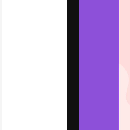
La plateforme c
vos meilleurs pr
d’abonnés : créa
studios.
Français
Copyright © 2010