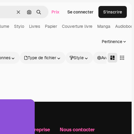
Prix
Se connecter
S’inscrire
Effacer
Rechercher par image
Rechercher
lume
Stylo
Livres
Papier
Couverture livre
Manga
Audioboo
Pertinence
onnes
Type de fichier
Style
Avancé
Notre entreprise
Nous contacter