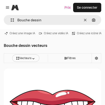
Magnific
Prix
Se connecter
Close menu
Effacer
Recher
Créez une image IA
Créez une vidéo IA
Créez une icône IA
Bouche dessin vecteurs
Vecteurs
Filtres