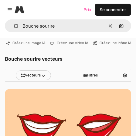
Magnific
Prix
Se connecter
Close menu
Effacer
Recher
Créez une image IA
Créez une vidéo IA
Créez une icône IA
Bouche sourire vecteurs
Vecteurs
Filtres