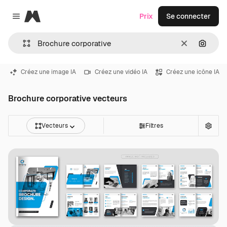
Magnific
Prix
Se connecter
Close menu
Effacer
Recher
Créez une image IA
Créez une vidéo IA
Créez une icône IA
Brochure corporative vecteurs
Vecteurs
Filtres