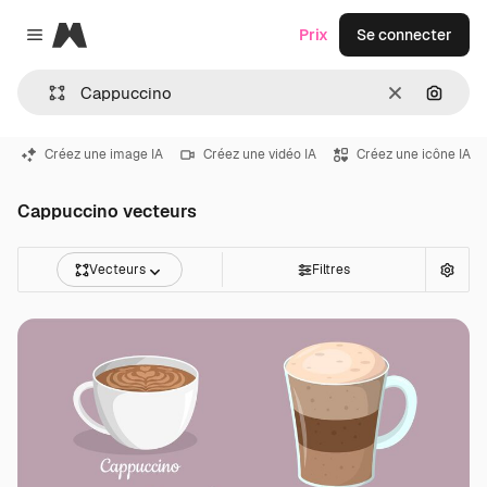
Magnific
Prix
Se connecter
Close menu
Effacer
Recher
Créez une image IA
Créez une vidéo IA
Créez une icône IA
Cappuccino vecteurs
Vecteurs
Filtres