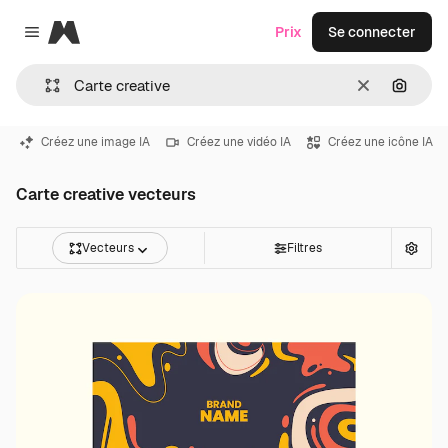
Magnific
Prix
Se connecter
Close menu
Effacer
Recher
Créez une image IA
Créez une vidéo IA
Créez une icône IA
Carte creative vecteurs
Vecteurs
Filtres