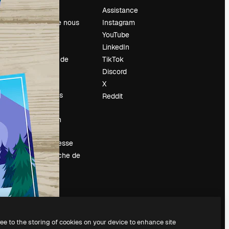
Prix
Assistance
À propos de nous
Instagram
Avis
YouTube
Carrières
LinkedIn
Tendances de
TikTok
recherche
Discord
Blog
X
Événements
Reddit
Slidesgo
Vendre mon
contenu
Salle de presse
À la recherche de
magnific.ai
ree to the storing of cookies on your device to enhance site