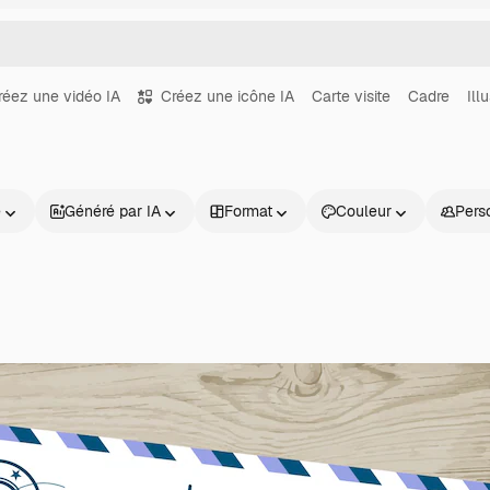
réez une vidéo IA
Créez une icône IA
Carte visite
Cadre
Ill
e
Généré par IA
Format
Couleur
Pers
Produits
Commencer