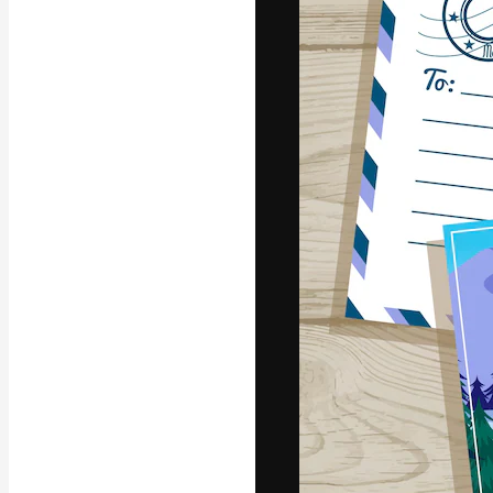
La plateforme c
vos meilleurs pr
d’abonnés : créa
studios.
Français
Copyright © 2010