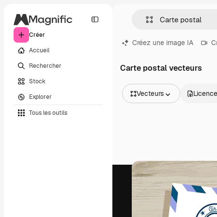
Créer
Créez une image IA
C
Accueil
Rechercher
Carte postal vecteurs
Stock
Vecteurs
Licenc
Explorer
Toutes les images
Tous les outils
Vecteurs
Illustrations
Photos
PSD
Modèles
Mockups
Vidéos
Clips de vidéo
Graphiques animés
Templates vidéos
Icônes
Modèles 3D
Polices