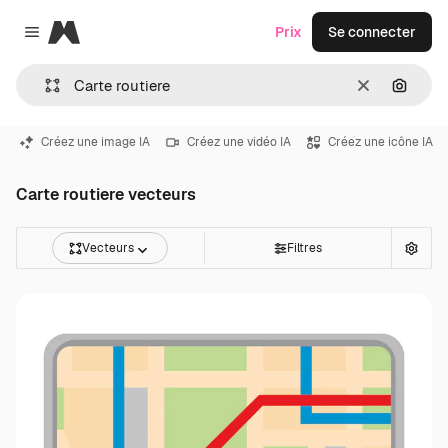
Magnific
Prix
Se connecter
Close menu
Effacer
Recher
Créez une image IA
Créez une vidéo IA
Créez une icône IA
Carte routiere vecteurs
Vecteurs
Filtres