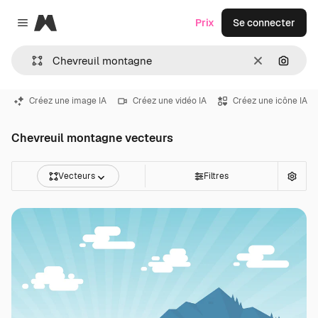
Magnific
Prix
Se connecter
Close menu
Effacer
Recher
Créez une image IA
Créez une vidéo IA
Créez une icône IA
Chevreuil montagne vecteurs
Vecteurs
Filtres