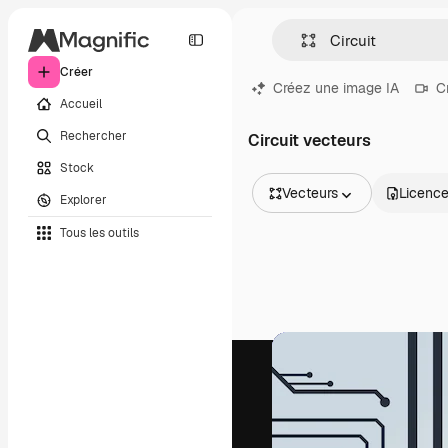
Créer
Créez une image IA
C
Accueil
Rechercher
Circuit vecteurs
Stock
Vecteurs
Licenc
Explorer
Toutes les images
Tous les outils
Vecteurs
Illustrations
Photos
PSD
Modèles
Mockups
Vidéos
Clips de vidéo
Graphiques animés
Templates vidéos
Icônes
Modèles 3D
Polices