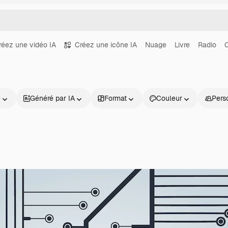
réez une vidéo IA
Créez une icône IA
Nuage
Livre
Radio
O
e
Généré par IA
Format
Couleur
Pers
Produits
Commencer