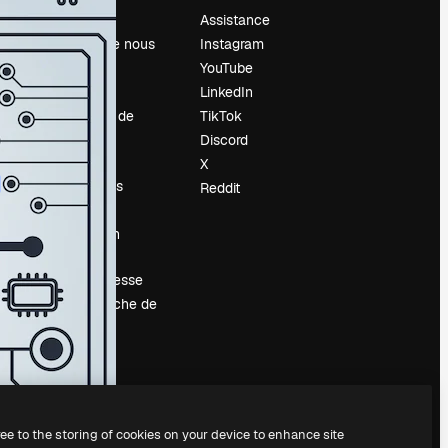
Prix
Assistance
À propos de nous
Instagram
Avis
YouTube
Carrières
LinkedIn
Tendances de
TikTok
recherche
Discord
Blog
X
Événements
Reddit
Slidesgo
Vendre mon
contenu
Salle de presse
À la recherche de
magnific.ai
ree to the storing of cookies on your device to enhance site