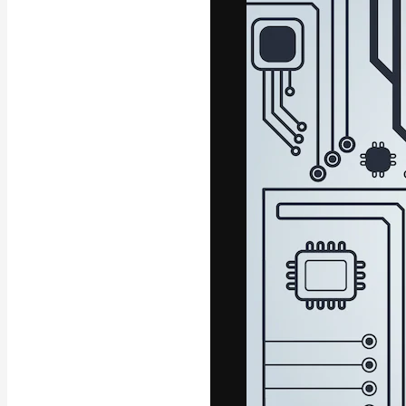
La plateforme c
vos meilleurs pr
d’abonnés : créa
studios.
Français
Copyright © 2010