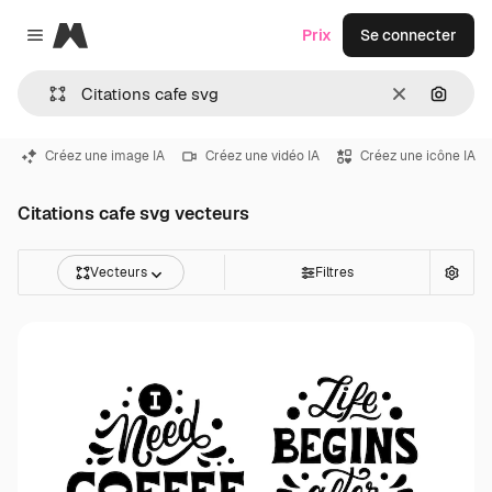
Magnific
Prix
Se connecter
Close menu
Effacer
Recher
Créez une image IA
Créez une vidéo IA
Créez une icône IA
Citations cafe svg vecteurs
Vecteurs
Filtres