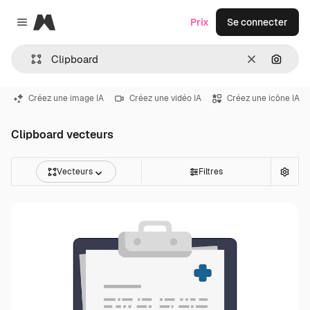
Magnific
Prix
Se connecter
Close menu
Effacer
Recher
Créez une image IA
Créez une vidéo IA
Créez une icône IA
Clipboard vecteurs
Vecteurs
Filtres