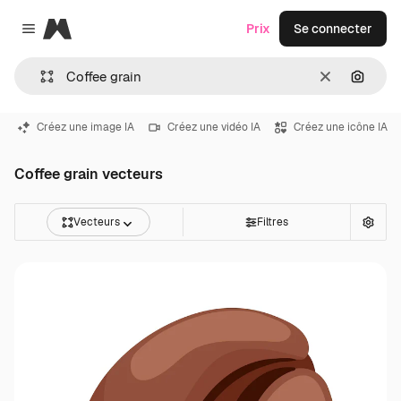
Magnific
Prix
Se connecter
Close menu
Effacer
Recher
Créez une image IA
Créez une vidéo IA
Créez une icône IA
Coffee grain vecteurs
Vecteurs
Filtres