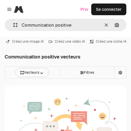
Magnific
Prix
Se connecter
Close menu
Effacer
Recher
Créez une image IA
Créez une vidéo IA
Créez une icône IA
Communication positive vecteurs
Vecteurs
Filtres