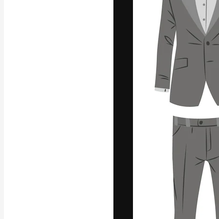
La plateforme c
vos meilleurs pr
d’abonnés : créa
studios.
Français
Copyright © 2010