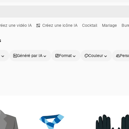
réez une vidéo IA
Créez une icône IA
Cocktail
Mariage
Bur
s
e
Généré par IA
Format
Couleur
Pers
Produits
Commencer