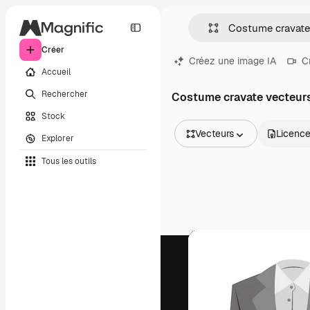
Créer
Créez une image IA
C
Accueil
Rechercher
Costume cravate vecteur
Stock
Vecteurs
Licenc
Explorer
Toutes les images
Tous les outils
Vecteurs
Illustrations
Photos
PSD
Modèles
Mockups
Vidéos
Clips de vidéo
Graphiques animés
Templates vidéos
Icônes
Modèles 3D
Polices