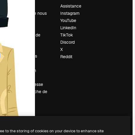
Prix
Assistance
À propos de nous
Instagram
Avis
YouTube
Carrières
LinkedIn
Tendances de
TikTok
recherche
Discord
Blog
X
Événements
Reddit
Slidesgo
Vendre mon
contenu
Salle de presse
À la recherche de
magnific.ai
ree to the storing of cookies on your device to enhance site