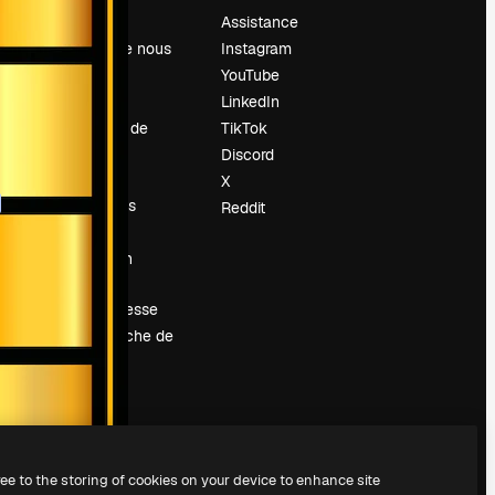
Prix
Assistance
À propos de nous
Instagram
Avis
YouTube
Carrières
LinkedIn
Tendances de
TikTok
recherche
Discord
Blog
X
Événements
Reddit
Slidesgo
Vendre mon
contenu
Salle de presse
À la recherche de
magnific.ai
ree to the storing of cookies on your device to enhance site