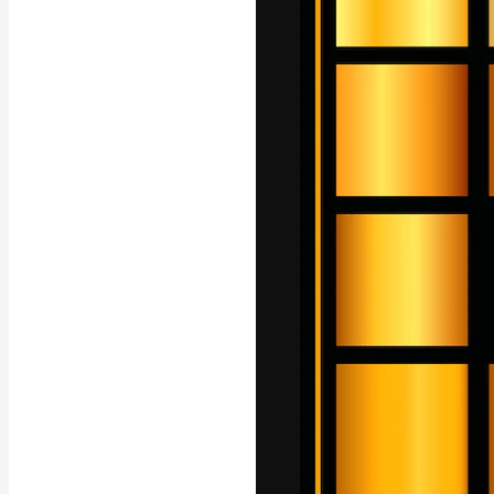
La plateforme c
vos meilleurs pr
d’abonnés : créa
studios.
Français
Copyright © 2010