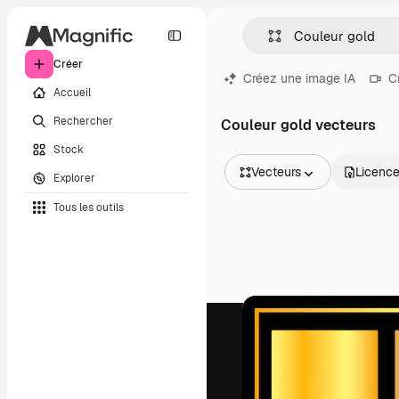
Créer
Créez une image IA
C
Accueil
Rechercher
Couleur gold vecteurs
Stock
Vecteurs
Licenc
Explorer
Toutes les images
Tous les outils
Vecteurs
Illustrations
Photos
PSD
Modèles
Mockups
Vidéos
Clips de vidéo
Graphiques animés
Templates vidéos
Icônes
Modèles 3D
Polices