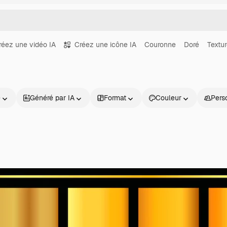
réez une vidéo IA
Créez une icône IA
Couronne
Doré
Textur
e
Généré par IA
Format
Couleur
Pers
Produits
Commencer